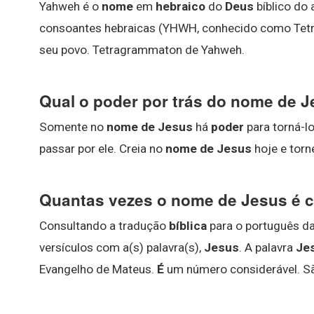
Yahweh é o
nome
em
hebraico
do
Deus
bíblico do 
consoantes hebraicas (YHWH, conhecido como Tetra
seu povo. Tetragrammaton de Yahweh.
Qual o poder por trás do nome de 
Somente no
nome de Jesus
há
poder
para torná-l
passar por ele. Creia no
nome de Jesus
hoje e torn
Quantas vezes o nome de Jesus é ci
Consultando a tradução
bíblica
para o português d
versículos com a(s) palavra(s),
Jesus
. A palavra
Je
Evangelho de Mateus.
É
um número considerável. S