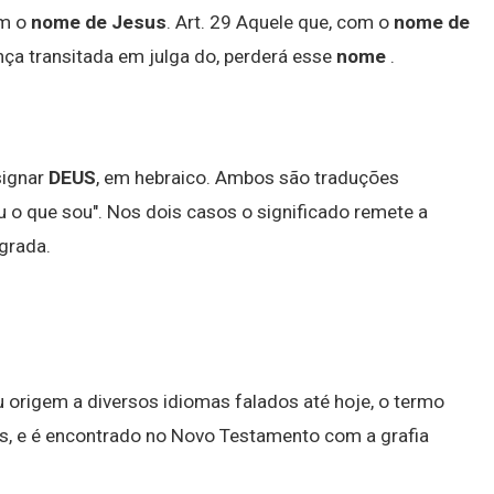
om o
nome de Jesus
. Art. 29 Aquele que, com o
nome de
nça transitada em julga do, perderá esse
nome
.
signar
DEUS
, em hebraico. Ambos são traduções
 o que sou". Nos dois casos o significado remete a
agrada.
u origem a diversos idiomas falados até hoje, o termo
s, e é encontrado no Novo Testamento com a grafia