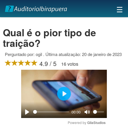
×
☰
Qual é o pior tipo de
traição?
Perguntado por: ogil . Última atualização: 20 de janeiro de 2023
4.9 / 5
16 votos
Play
00:00
Play
Mute
Powered by 
GliaStudios