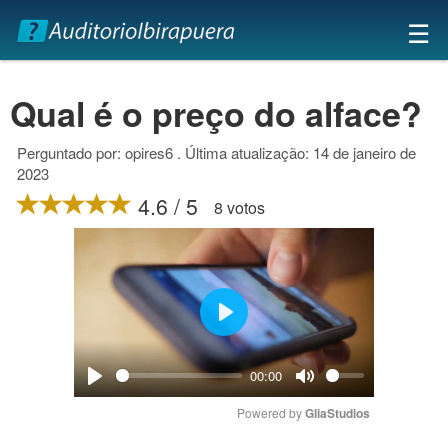
×
☰
Qual é o preço do alface?
Perguntado por: opires6 . Última atualização: 14 de janeiro de
2023
4.6 / 5
8 votos
Play
00:00
Play
Mute
Powered by 
GliaStudios