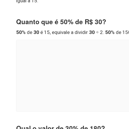
igual a 15.
Quanto que é 50% de R$ 30?
50
% de
30
é 15, equivale a dividir
30
÷ 2.
50
% de 150
Qual o valor de 30% de 180?