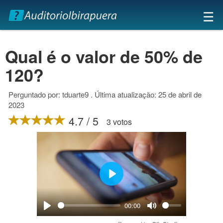
×
☰
Qual é o valor de 50% de
120?
Perguntado por: tduarte9 . Última atualização: 25 de abril de
2023
4.7 / 5
3 votos
Play
00:00
Play
Mute