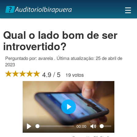
×
☰
Qual o lado bom de ser
introvertido?
Perguntado por: avarela . Última atualização: 25 de abril de
2023
4.9 / 5
19 votos
Play
00:00
Play
Mute