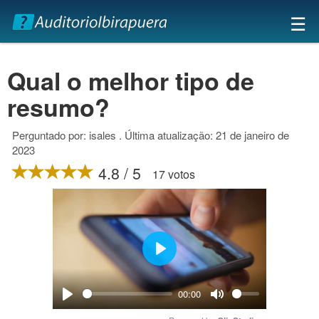
×
☰
Qual o melhor tipo de
resumo?
Perguntado por: isales . Última atualização: 21 de janeiro de
2023
4.8 / 5
17 votos
Play
00:00
Play
Mute