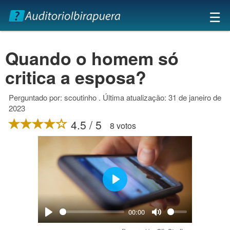
×
☰
Quando o homem só
critica a esposa?
Perguntado por: scoutinho . Última atualização: 31 de janeiro de
2023
4.5 / 5
8 votos
Play
00:00
Play
Mute