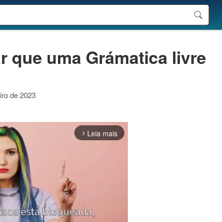
 que uma Grámatica livre
iro de 2023
Leia mais
arrow_forward_ios