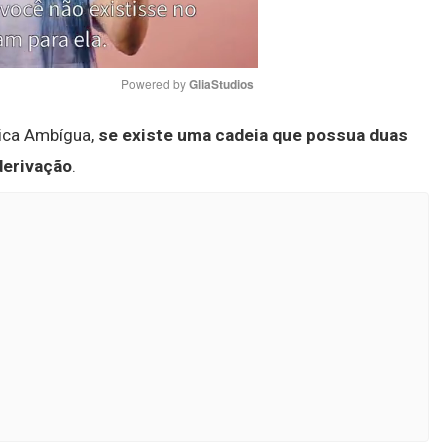
Powered by 
GliaStudios
tica Ambígua,
se existe uma cadeia que possua duas
Mute
derivação
.