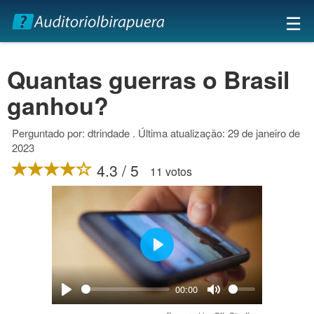
×
☰
Quantas guerras o Brasil
ganhou?
Perguntado por: dtrindade . Última atualização: 29 de janeiro de
2023
4.3 / 5
11 votos
Play
00:00
Play
Mute