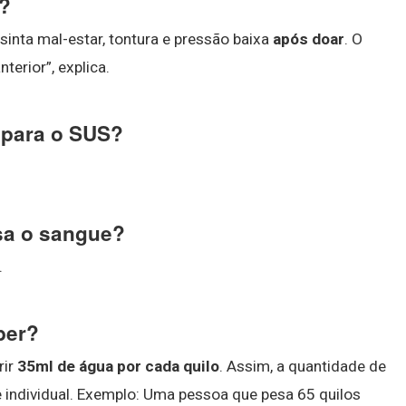
e?
 sinta mal-estar, tontura e pressão baixa
após doar
. O
terior”, explica.
 para o SUS?
sa o sangue?
.
ber?
rir
35ml de água por cada quilo
. Assim, a quantidade de
 individual. Exemplo: Uma pessoa que pesa 65 quilos