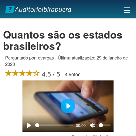
×
☰
Quantos são os estados
brasileiros?
Perguntado por: evargas . Última atualização: 29 de janeiro de
2023
4.5 / 5
4 votos
Play
00:00
Play
Mute