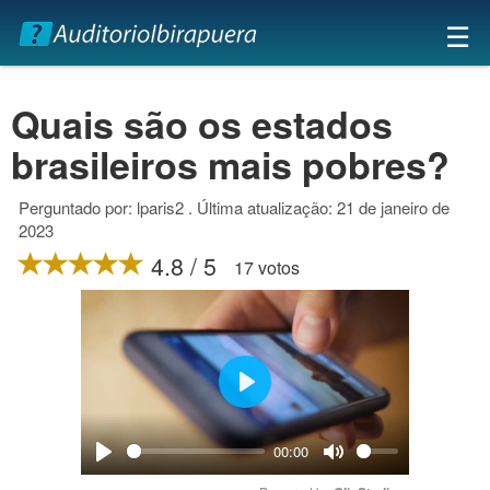
×
☰
Quais são os estados
brasileiros mais pobres?
Perguntado por: lparis2 . Última atualização: 21 de janeiro de
2023
4.8 / 5
17 votos
Play
00:00
Play
Mute