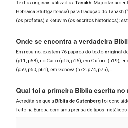
Textos originais utilizados:
Tanakh
. Majoritariamen
Hebraica Stuttgartensia) para tradução do Tanakh (“T
(os profetas) e Ketuvim (os escritos históricos); e
Onde se encontra a verdadeira Bíbl
Em resumo, existem 76 papiros do texto
original
do
(p11, p68), no Cairo (p15, p16), em Oxford (p19), 
(p59, p60, p61), em Gênova (p72, p74, p75),…
Qual foi a primeira Bíblia escrita n
Acredita-se que a
Bíblia de Gutenberg
foi concluíd
feito na Europa com uma prensa de tipos metálicos