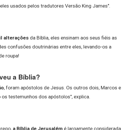
les usados pelos tradutores Versão King James".
l alterações
da Bíblia, eles ensinam aos seus fiéis as
es confusões doutrinárias entre eles, levando-os a
de roupa!
eu a Bíblia?
ão
, foram apóstolos de Jesus. Os outros dois, Marcos e
o os testemunhos dos apóstolos", explica.
grego,
a Bíblia de Jerusalém
é largamente considerada