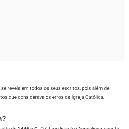
se revela em todos os seus escritos, pois além de
ntos que considerava os erros da Igreja Católica.
a?
 volta de
1445 a.C.
O último livro é o Apocalipse, escrito