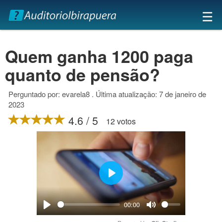
×
☰
Quem ganha 1200 paga
quanto de pensão?
Perguntado por: evarela8 . Última atualização: 7 de janeiro de
2023
4.6 / 5
12 votos
Play
00:00
Play
Mute