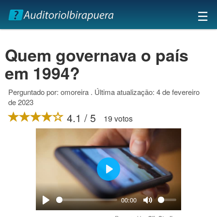
×
☰
Quem governava o país
em 1994?
Perguntado por: omoreira . Última atualização: 4 de fevereiro
de 2023
4.1 / 5
19 votos
Play
00:00
Play
Mute