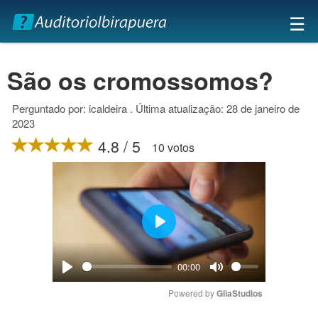
×
☰
São os cromossomos?
Perguntado por: icaldeira . Última atualização: 28 de janeiro de
2023
4.8 / 5
10 votos
Play
00:00
Play
Mute
Powered by 
GliaStudios