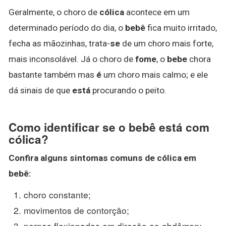
Geralmente, o choro de
cólica
acontece em um
determinado período do dia, o
bebê
fica muito irritado,
fecha as mãozinhas, trata-
se
de um choro mais forte,
mais inconsolável. Já o choro de
fome
, o
bebe
chora
bastante também mas
é
um choro mais calmo; e ele
dá sinais de que
está
procurando o peito.
Como identificar se o bebê está com
cólica?
Confira alguns sintomas comuns de
cólica
em
bebê:
choro constante;
movimentos de contorção;
pernas flexionadas em direção ao abdômen;