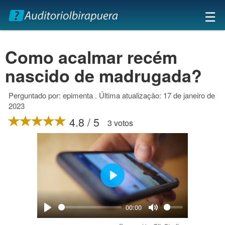
×
☰
Como acalmar recém
nascido de madrugada?
Perguntado por: epimenta . Última atualização: 17 de janeiro de
2023
4.8 / 5
3 votos
Play
00:00
Play
Mute