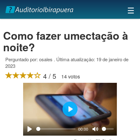
×
☰
Como fazer umectação à
noite?
Perguntado por: osales . Última atualização: 19 de janeiro de
2023
4 / 5
14 votos
Play
00:00
Play
Mute