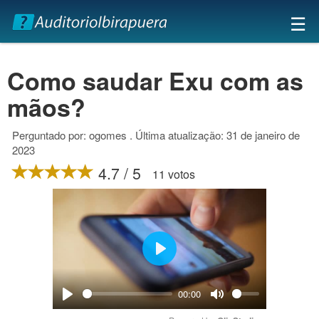
×
☰
Como saudar Exu com as
mãos?
Perguntado por: ogomes . Última atualização: 31 de janeiro de
2023
4.7 / 5
11 votos
Play
00:00
Play
Mute