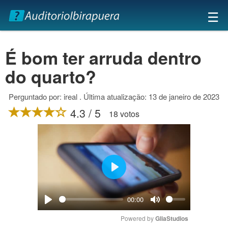
×
☰
É bom ter arruda dentro
do quarto?
Perguntado por: ireal . Última atualização: 13 de janeiro de 2023
4.3 / 5
18 votos
Play
00:00
Play
Mute
Powered by 
GliaStudios