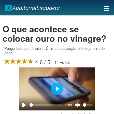
×
☰
O que acontece se
colocar ouro no vinagre?
Perguntado por: lmaia4 . Última atualização: 29 de janeiro de
2023
4.6 / 5
11 votos
Play
00:00
Play
Mute