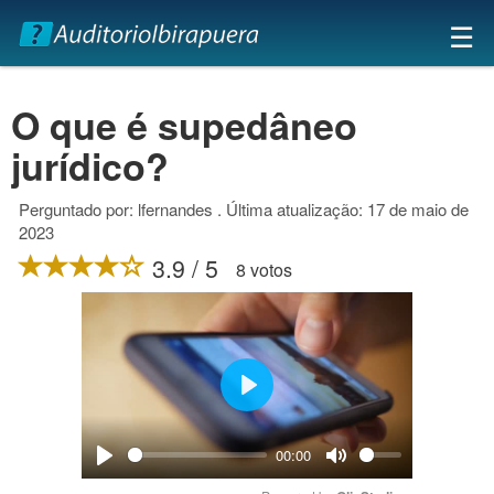
×
☰
O que é supedâneo
jurídico?
Perguntado por: lfernandes . Última atualização: 17 de maio de
2023
3.9 / 5
8 votos
Play
00:00
Play
Mute