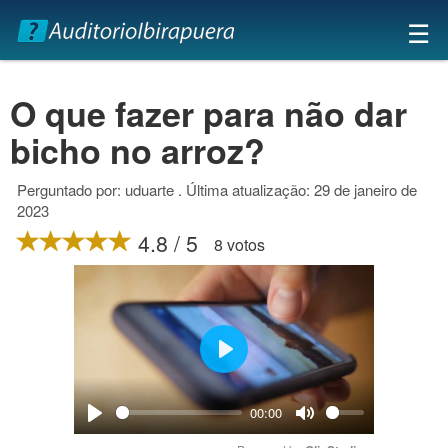
×
☰
O que fazer para não dar
bicho no arroz?
Perguntado por: uduarte . Última atualização: 29 de janeiro de
2023
4.8 / 5
8 votos
Play
00:00
Play
Mute