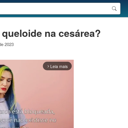
r queloide na cesárea?
 de 2023
Leia mais
arrow_forward_ios