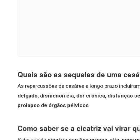
Quais são as sequelas de uma ces
As repercussões da cesárea a longo prazo incluíra
delgado, dismenorreia, dor crônica, disfunção sex
prolapso de órgãos pélvicos
.
Como saber se a cicatriz vai virar q
Sabe aquela
cicatriz que fica grossa, alta, coça