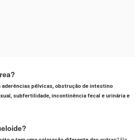
área?
m
aderências pélvicas, obstrução de intestino
ual, subfertilidade, incontinência fecal e urinária e
ueloide?
 muito e tem uma coloração diferente das outras
? Ela