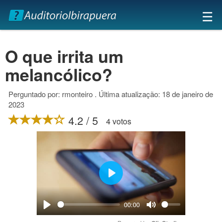
×
☰
O que irrita um
melancólico?
Perguntado por: rmonteiro . Última atualização: 18 de janeiro de
2023
4.2 / 5
4 votos
Play
00:00
Play
Mute