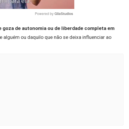
Powered by 
GliaStudios
ue goza de autonomia ou de liberdade completa em
Mute
de alguém ou daquilo que não se deixa influenciar ao