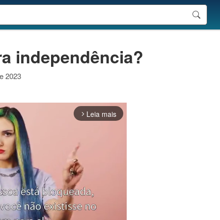
vra independência?
de 2023
Leia mais
arrow_forward_ios