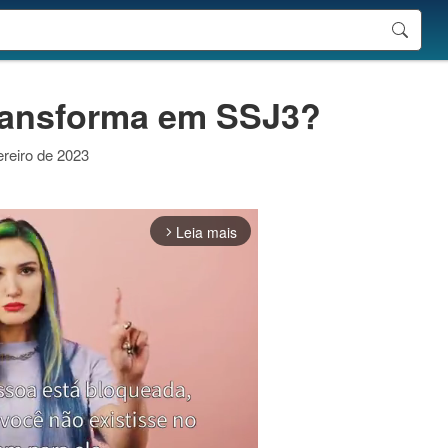
transforma em SSJ3?
ereiro de 2023
Leia mais
arrow_forward_ios