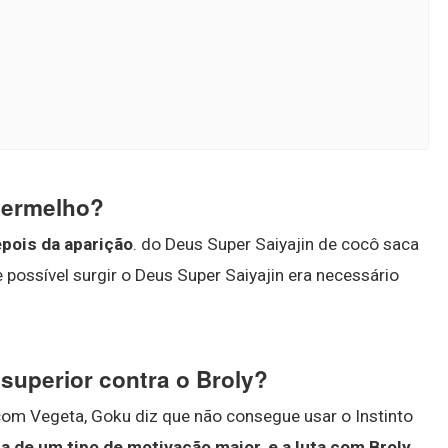
 vermelho?
epois da aparição
. do Deus Super Saiyajin de cocô saca
possível surgir o Deus Super Saiyajin era necessário
superior contra o Broly?
om Vegeta, Goku diz que não consegue usar o Instinto
a de um tipo de motivação maior, e a luta com Broly