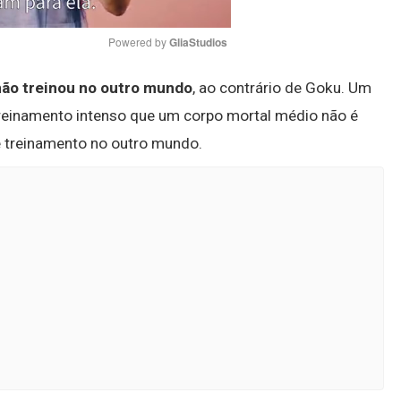
Powered by 
GliaStudios
não treinou no outro mundo
, ao contrário de Goku. Um
Mute
 treinamento intenso que um corpo mortal médio não é
e treinamento no outro mundo.