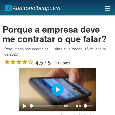
×
☰
Porque a empresa deve
me contratar o que falar?
Perguntado por: ddorneles . Última atualização: 15 de janeiro
de 2023
4.5 / 5
11 votos
Play
00:00
Play
Mute