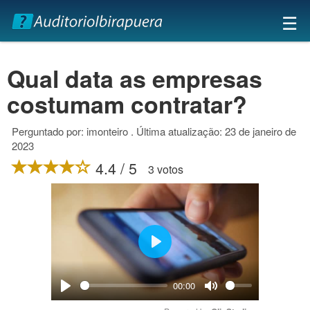
×
☰
Qual data as empresas
costumam contratar?
Perguntado por: imonteiro . Última atualização: 23 de janeiro de
2023
4.4 / 5
3 votos
Play
00:00
Play
Mute