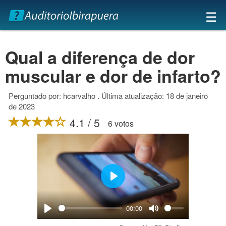
×
☰
Qual a diferença de dor
muscular e dor de infarto?
Perguntado por: hcarvalho . Última atualização: 18 de janeiro
de 2023
4.1 / 5
6 votos
Play
00:00
Play
Mute