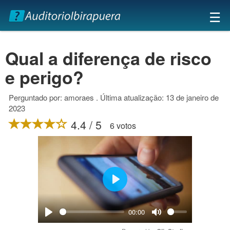
×
☰
Qual a diferença de risco
e perigo?
Perguntado por: amoraes . Última atualização: 13 de janeiro de
2023
4.4 / 5
6 votos
Play
00:00
Play
Mute