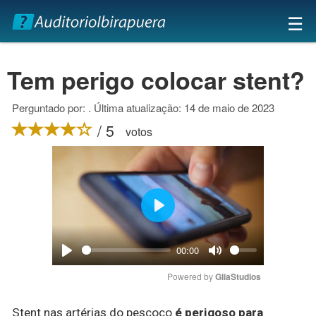
×
☰
Tem perigo colocar stent?
Perguntado por: . Última atualização: 14 de maio de 2023
/ 5
votos
Play
00:00
Play
Mute
Powered by 
GliaStudios
Stent nas artérias do pescoço
é perigoso para