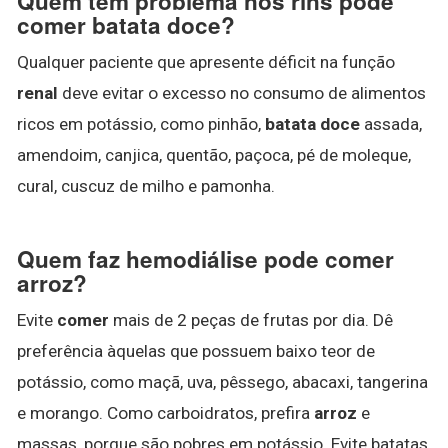
Quem tem problema nos rins pode
comer batata doce?
Qualquer paciente que apresente déficit na função
renal
deve evitar o excesso no consumo de alimentos
ricos em potássio, como pinhão,
batata doce
assada,
amendoim, canjica, quentão, paçoca, pé de moleque,
cural, cuscuz de milho e pamonha.
Quem faz hemodiálise pode comer
arroz?
Evite
comer
mais de 2 peças de frutas por dia. Dê
preferência àquelas que possuem baixo teor de
potássio, como maçã, uva, pêssego, abacaxi, tangerina
e morango. Como carboidratos, prefira
arroz
e
massas, porque são pobres em potássio. Evite batatas