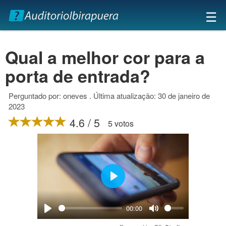
×
☰
Qual a melhor cor para a
porta de entrada?
Perguntado por: oneves . Última atualização: 30 de janeiro de
2023
4.6 / 5
5 votos
Play
00:00
Play
Mute