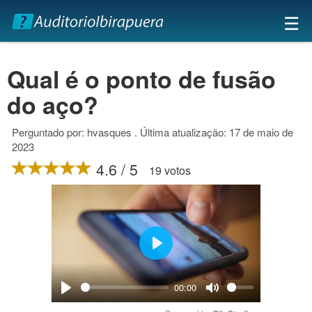
×
☰
Qual é o ponto de fusão
do aço?
Perguntado por: hvasques . Última atualização: 17 de maio de
2023
4.6 / 5
19 votos
Play
00:00
Play
Mute