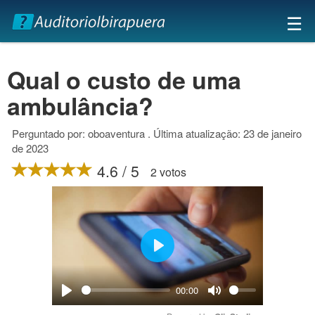
×
☰
Qual o custo de uma
ambulância?
Perguntado por: oboaventura . Última atualização: 23 de janeiro
de 2023
4.6 / 5
2 votos
Play
00:00
Play
Mute