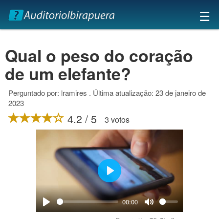
×
☰
Qual o peso do coração
de um elefante?
Perguntado por: lramires . Última atualização: 23 de janeiro de
2023
4.2 / 5
3 votos
Play
00:00
Play
Mute