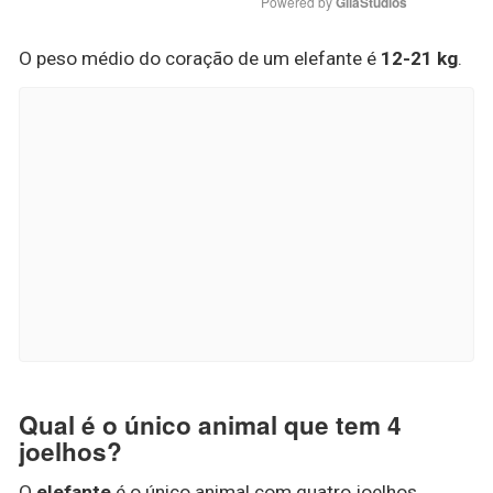
Powered by 
GliaStudios
O peso médio do coração de um elefante é
12-21 kg
.
Qual é o único animal que tem 4
joelhos?
O
elefante
é o único animal com quatro joelhos.