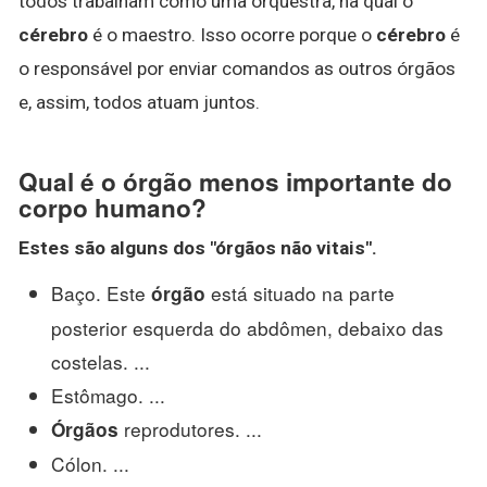
todos trabalham como uma orquestra, na qual o
cérebro
é o maestro. Isso ocorre porque o
cérebro
é
o responsável por enviar comandos as outros órgãos
e, assim, todos atuam juntos.
Qual é o órgão menos importante do
corpo humano?
Estes são alguns dos "
órgãos
não vitais".
Baço. Este
está situado na parte
órgão
posterior esquerda do abdômen, debaixo das
costelas. ...
Estômago. ...
reprodutores. ...
Órgãos
Cólon. ...