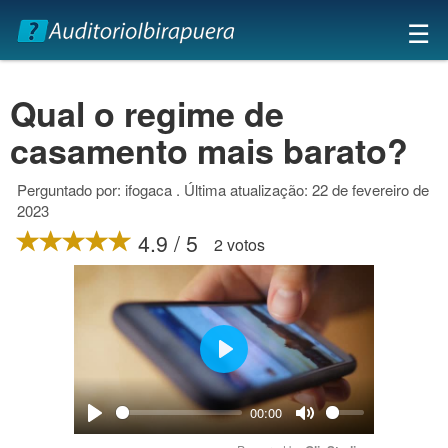
×
☰
Qual o regime de
casamento mais barato?
Perguntado por: ifogaca . Última atualização: 22 de fevereiro de
2023
4.9 / 5
2 votos
Play
00:00
Play
Mute