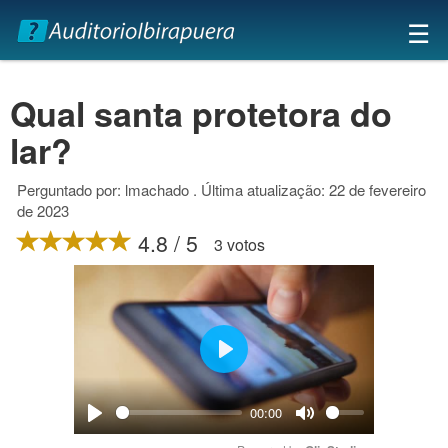
×
☰
Qual santa protetora do
lar?
Perguntado por: lmachado . Última atualização: 22 de fevereiro
de 2023
4.8 / 5
3 votos
Play
00:00
Play
Mute