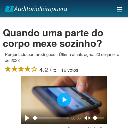
×
☰
Quando uma parte do
corpo mexe sozinho?
Perguntado por: arodrigues . Última atualização: 20 de janeiro
de 2023
4.2 / 5
16 votos
Play
00:00
Play
Mute