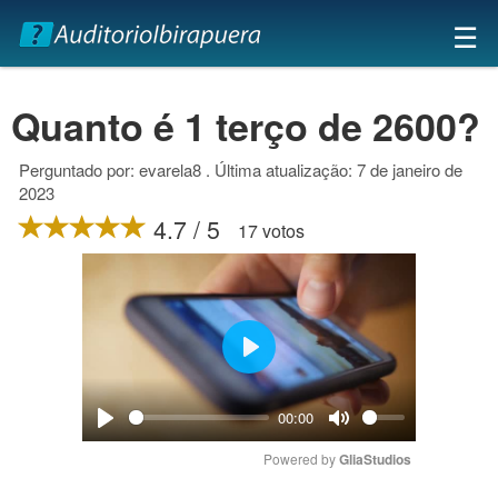
×
☰
Quanto é 1 terço de 2600?
Perguntado por: evarela8 . Última atualização: 7 de janeiro de
2023
4.7 / 5
17 votos
Play
00:00
Play
Mute
Powered by 
GliaStudios