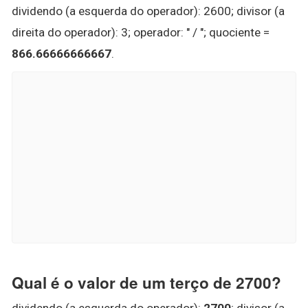
dividendo (a esquerda do operador): 2600; divisor (a
direita do operador): 3; operador: " / "; quociente =
866.66666666667
.
Qual é o valor de um terço de 2700?
dividendo (a esquerda do operador):
2700
; divisor (a