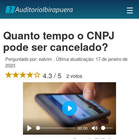
×
☰
Quanto tempo o CNPJ
pode ser cancelado?
Perguntado por: ealvim . Última atualização: 17 de janeiro de
2023
4.3 / 5
2 votos
Play
00:00
Play
Mute