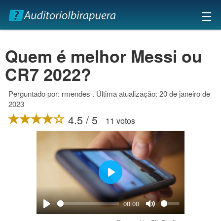
×
☰
Quem é melhor Messi ou
CR7 2022?
Perguntado por: rmendes . Última atualização: 20 de janeiro de
2023
4.5 / 5
11 votos
Play
00:00
Play
Mute