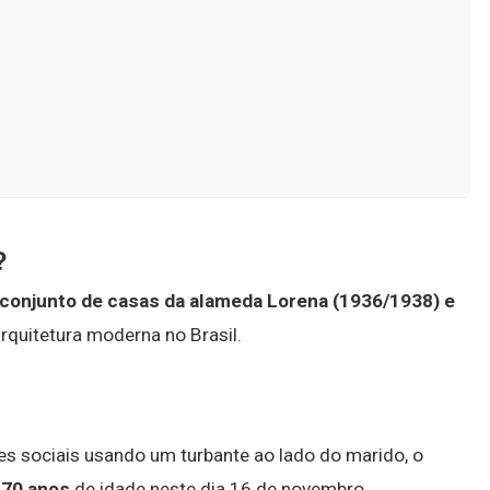
?
 conjunto de casas da alameda Lorena (1936/1938) e
quitetura moderna no Brasil.
des sociais usando um turbante ao lado do marido, o
o
70 anos
de idade neste dia 16 de novembro.