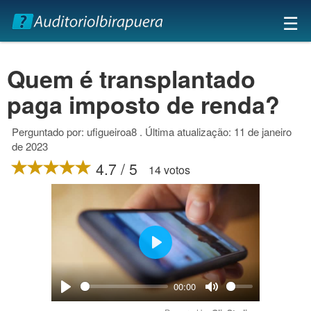
×
☰
Quem é transplantado
paga imposto de renda?
Perguntado por: ufigueiroa8 . Última atualização: 11 de janeiro
de 2023
4.7 / 5
14 votos
Play
00:00
Play
Mute