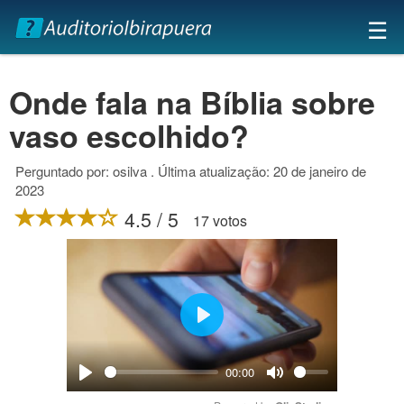
×
☰
Onde fala na Bíblia sobre
vaso escolhido?
Perguntado por: osilva . Última atualização: 20 de janeiro de
2023
4.5 / 5
17 votos
Play
00:00
Play
Mute