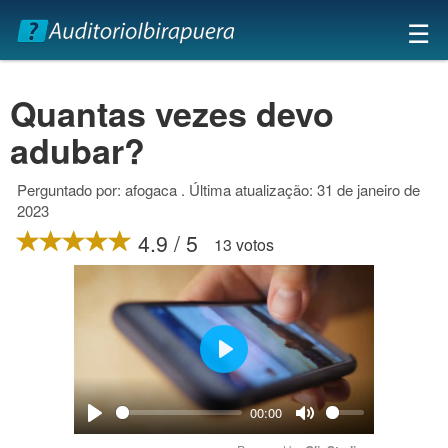
×
☰
Quantas vezes devo
adubar?
Perguntado por: afogaca . Última atualização: 31 de janeiro de
2023
4.9 / 5
13 votos
Play
00:00
Play
Mute