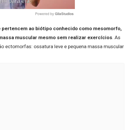
Powered by 
GliaStudios
e pertencem ao biótipo conhecido como mesomorfo,
Mute
 massa muscular mesmo sem realizar exercícios
. As
ão ectomorfas: ossatura leve e pequena massa muscular